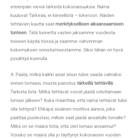
eteenpäin vieviä tärkeitä kokonaisuuksia. Nämä
kuuluvat Tärkeää, ei kiireellistä – lokeroon. Näiden
tehtävien kautta saat
merkityksellisen aikaansaamisen
tunteen
. Tätä tunnetta vasten jaksamme vuodesta
toiseen käydä töissä ja saamme vahvimman
kokemuksen onnistumisestamme. Siksi tähän on hyvä
pysähtyä kunnolla.
4. Päätä, mitkä kaikki asiat sinun tulee saada valmiiksi
ennen lomaasi, muista painotus
tärkeillä tehtävillä
.
Tarkista lista. Mitkä tehtävät voivat jäädä odottamaan
lomasi jälkeen? Kuka määrittää, että nämä tehtävät tulisi
olla tehtynä? Ehkäpä sisäinen moittiva äänesi, joka
päättää puolestasi, milloin saat jäädä ansaitulle lomalle?
Mikä on se määrä töitä, että olet lomasi ansainnut?
Voisiko se määrä olla jo täyttynyt kokonaisen vuoden