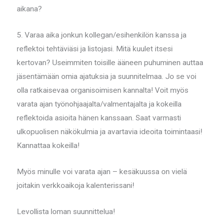
aikana?
5. Varaa aika jonkun kollegan/esihenkilön kanssa ja
reflektoi tehtäviäsi ja listojasi. Mitä kuulet itsesi
kertovan? Useimmiten toisille ääneen puhuminen auttaa
jäsentämään omia ajatuksia ja suunnitelmaa. Jo se voi
olla ratkaisevaa organisoimisen kannalta! Voit myös
varata ajan työnohjaajalta/valmentajalta ja kokeilla
reflektoida asioita hänen kanssaan. Saat varmasti
ulkopuolisen näkökulmia ja avartavia ideoita toimintaasi!
Kannattaa kokeilla!
Myös minulle voi varata ajan – kesäkuussa on vielä
joitakin verkkoaikoja kalenterissani!
Levollista loman suunnittelua!