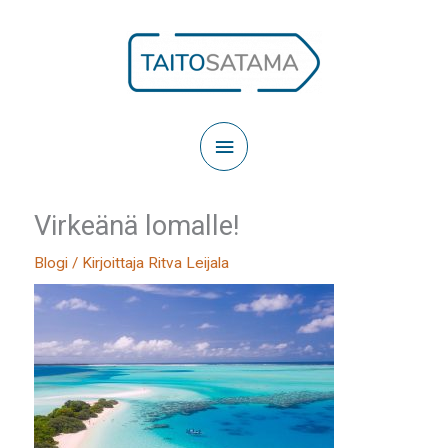
Siirry
sisältöön
Päävalikko
Virkeänä lomalle!
Blogi
/ Kirjoittaja
Ritva Leijala