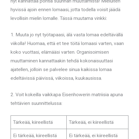
nyt kannattaa pohtia suunnan muuttamista! Mieluiten
hyvissä ajoin ennen lomaasi, jotta todella voisit jäädä
levollisin mielin lomalle. Tässä muutama vinkki:
1. Muuta jo nyt työtapaasi, älä vasta lomaa edeltävällä
viikolla! Huomaa, että et tee töitä lomaasi varten, vaan
koko vuottasi, elämääsi varten. Organisoimisen
muuttaminen kannattaakin tehdä kokonaisuuttasi
ajatellen, jolloin se palvelee sinua kaikissa lomaa
edeltävissä päivissä, viikoissa, kuukausissa.
2. Voit kokeilla vaikkapa Eisenhowerin matriisia apuna
tehtävien suunnittelussa:
Tärkeää, kiireellistä
Tärkeää, ei kiireellistä
Ei tärkeää, kiireellistä
Ei tärkeää, ei kiireellistä