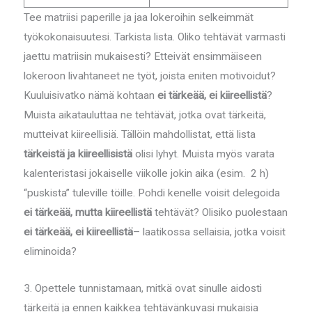
Tee matriisi paperille ja jaa lokeroihin selkeimmät
työkokonaisuutesi. Tarkista lista. Oliko tehtävät varmasti
jaettu matriisin mukaisesti? Etteivät ensimmäiseen
lokeroon livahtaneet ne työt, joista eniten motivoidut?
Kuuluisivatko nämä kohtaan
ei tärkeää, ei kiireellistä
?
Muista aikatauluttaa ne tehtävät, jotka ovat tärkeitä,
mutteivat kiireellisiä. Tällöin mahdollistat, että lista
tärkeistä ja kiireellisistä
olisi lyhyt. Muista myös varata
kalenteristasi jokaiselle viikolle jokin aika (esim. 2 h)
“puskista” tuleville töille. Pohdi kenelle voisit delegoida
ei tärkeää, mutta kiireellistä
tehtävät? Olisiko puolestaan
ei tärkeää, ei kiireellistä
– laatikossa sellaisia, jotka voisit
eliminoida?
3. Opettele tunnistamaan, mitkä ovat sinulle aidosti
tärkeitä ja ennen kaikkea tehtävänkuvasi mukaisia