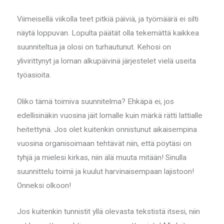
Viimeisellä viikolla teet pitkiä päiviä, ja työmäärä ei silti
näytä loppuvan. Lopulta päätät olla tekemättä kaikkea
suunniteltua ja olosi on turhautunut. Kehosi on
ylivirittynyt ja loman alkupäivinä järjestelet vielä useita
työasioita.
Oliko tämä toimiva suunnitelma? Ehkäpä ei, jos
edellisinäkin vuosina jäit lomalle kuin märkä rätti lattialle
heitettynä. Jos olet kuitenkin onnistunut aikaisempina
vuosina organisoimaan tehtävät niin, että pöytäsi on
tyhjä ja mielesi kirkas, niin älä muuta mitään! Sinulla
suunnittelu toimii ja kuulut harvinaisempaan lajistoon!
Onneksi olkoon!
Jos kuitenkin tunnistit yllä olevasta tekstistä itsesi, niin