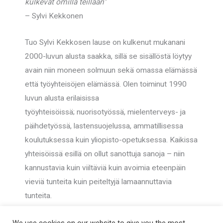
kulkevat omilla teillään”
– Sylvi Kekkonen
Tuo Sylvi Kekkosen lause on kulkenut mukanani
2000-luvun alusta saakka, sillä se sisällöstä löytyy
avain niin moneen solmuun sekä omassa elämässä
että työyhteisöjen elämässä. Olen toiminut 1990
luvun alusta erilaisissa
työyhteisöissä; nuorisotyössä, mielenterveys- ja
päihdetyössä, lastensuojelussa, ammatillisessa
koulutuksessa kuin yliopisto-opetuksessa. Kaikissa
yhteisöissä esillä on ollut sanottuja sanoja – niin
kannustavia kuin viiltäviä kuin avoimia eteenpäin
vieviä tunteita kuin peiteltyjä lamaannuttavia
tunteita.