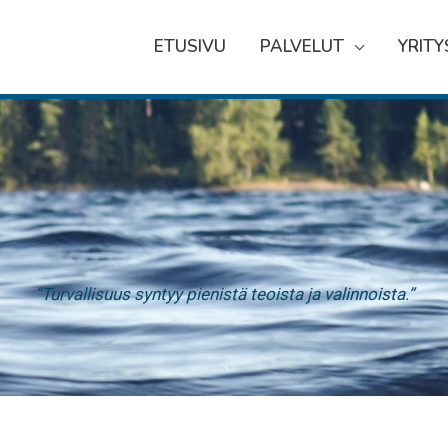
ETUSIVU
PALVELUT
YRITY
”
Turvallisuus syntyy pienistä teoista ja valinnoista
.”