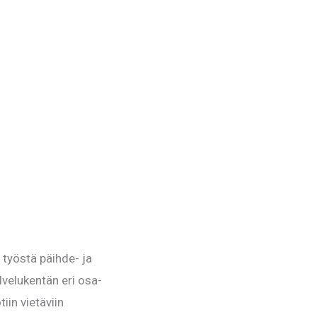
 työstä päihde- ja
velukentän eri osa-
iin vietäviin